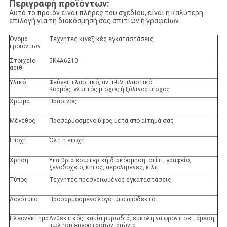
Περιγραφή προϊόντων:
Αυτό το προϊόν είναι πλήρες του σχεδίου, είναι η καλύτερη
επιλογή για τη διακόσμησή σας σπιτιών ή γραφείων.
Όνομα
Τεχνητές κινεζικές εγκαταστάσεις
προϊόντων
Στοιχείο
5K4A6210
αριθ.
Υλικό
Φεύγει: πλαστικό, αντι-UV πλαστικό
Κορμός: γλυπτός μίσχος ή ξύλινος μίσχος
Χρώμα
Πράσινος
Μέγεθος
Προσαρμοσμένο ύψος μετά από αίτημά σας
Εποχή
Όλη η εποχή
Χρήση
Υπαίθρια εσωτερική διακόσμηση: σπίτι, γραφείο,
ξενοδοχείο, κήπος, αερολιμένες, κ.λπ.
Τύπος
Τεχνητές προσγειωμένος εγκαταστάσεις
Λογότυπο
Προσαρμοσμένο λογότυπο αποδεκτό
Πλεονέκτημα
Ανθεκτικός, καμία μυρωδιά, εύκολη να φροντίσει, άμεση
πώληση εργοστασίων, αιώνια