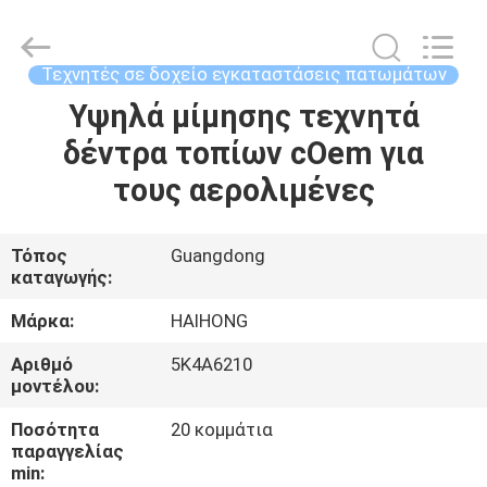
Arts
&
Crafts
Factory.
All
Τεχνητές σε δοχείο εγκαταστάσεις πατωμάτων
Rights
Reserved.
Υψηλά μίμησης τεχνητά
ΣΠΊΤΙ
Developed
by
ECER
δέντρα τοπίων cOem για
ΠΡΟΪΌΝΤΑ
τους αερολιμένες
ΒΊΝΤΕΟ
Τόπος
Guangdong
καταγωγής:
ΣΧΕΤΙΚΆ
Μάρκα:
HAIHONG
ΜΕ
Αριθμό
5K4A6210
μοντέλου:
ΕΜΆΣ
Ποσότητα
20 κομμάτια
παραγγελίας
ΕΠΙΣΚΈΨΕΙΣ
min: