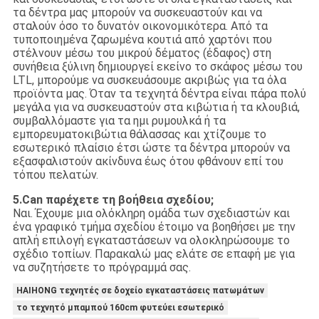
τα δέντρα μας μπορούν να συσκευαστούν και να
σταλούν όσο το δυνατόν οικονομικότερα. Από τα
τυποποιημένα ζαρωμένα κουτιά από χαρτόνι που
στέλνουν μέσω του μικρού δέματος (έδαφος) στη
συνήθεια ξύλινη δημιουργεί εκείνο το σκάφος μέσω του
LTL, μπορούμε να συσκευάσουμε ακριβώς για τα όλα
προϊόντα μας. Όταν τα τεχνητά δέντρα είναι πάρα πολύ
μεγάλα για να συσκευαστούν στα κιβώτια ή τα κλουβιά,
συμβαλλόμαστε για τα ημι ρυμουλκά ή τα
εμπορευματοκιβώτια θάλασσας και χτίζουμε το
εσωτερικό πλαίσιο έτσι ώστε τα δέντρα μπορούν να
εξασφαλιστούν ακίνδυνα έως ότου φθάνουν επί του
τόπου πελατών.
5.Can παρέχετε τη βοήθεια σχεδίου;
Ναι. Έχουμε μια ολόκληρη ομάδα των σχεδιαστών και
ένα γραφικό τμήμα σχεδίου έτοιμο να βοηθήσει με την
απλή επιλογή εγκαταστάσεων να ολοκληρώσουμε το
σχέδιο τοπίων. Παρακαλώ μας ελάτε σε επαφή με για
να συζητήσετε το πρόγραμμά σας.
HAIHONG τεχνητές σε δοχείο εγκαταστάσεις πατωμάτων
το τεχνητό μπαμπού 160cm φυτεύει εσωτερικό