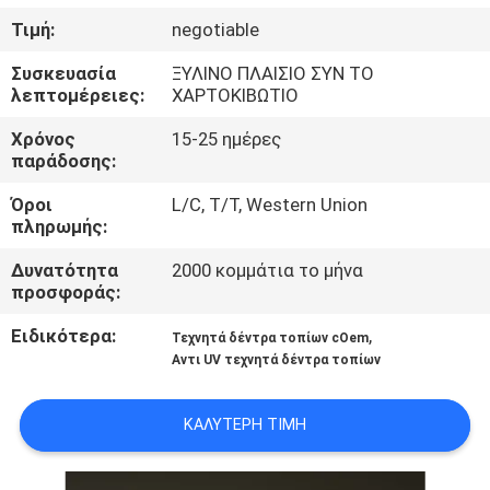
ΣΤΟ
Τιμή:
negotiable
ΕΡΓΟΣΤΆΣΙΟ
Συσκευασία
ΞΥΛΙΝΟ ΠΛΑΙΣΙΟ ΣΥΝ ΤΟ
λεπτομέρειες:
ΧΑΡΤΟΚΙΒΩΤΙΟ
ΈΛΕΓΧΟΣ
Χρόνος
15-25 ημέρες
ΠΟΙΌΤΗΤΑΣ
παράδοσης:
Όροι
L/C, T/T, Western Union
ΕΠΙΚΟΙΝΩΝΉΣΤΕ
πληρωμής:
ΜΑΖΊ
Δυνατότητα
2000 κομμάτια το μήνα
προσφοράς:
ΜΑΣ
Ειδικότερα:
,
Τεχνητά δέντρα τοπίων cOem
Αντι UV τεχνητά δέντρα τοπίων
ΕΙΔΉΣΕΙΣ
ΚΑΛΎΤΕΡΗ ΤΙΜΉ
ΥΠΟΘΈΣΕΙΣ