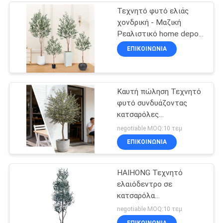
Προσαρμοσμένα Μεγέθη
Τεχνητό φυτό ελιάς
199
χονδρική - Μαζική
Τεχνητές σε
Ρεαλιστικό home depot
ελιά Κατασκευαστής
ΕΠΙΚΟΙΝΩΝΊΑ
δοχείο
Άμεση
εγκαταστάσεις
Καυτή πώληση Τεχνητό
πατωμάτων
φυτό συνδυάζοντας
κατσαρόλες
6
ελαιόδεντρα υψηλής
negotiable MOQ:10 τεμ
ποιότητας διακοσμητικό
ΕΠΙΚΟΙΝΩΝΊΑ
ελαιόδεντρο Τεχνητό
Κάθετο πρασίνισμα
για εσωτερική
διακόσμηση
HAIHONG Τεχνητό
ελαιόδεντρο σε
κατσαρόλα
Αντιφλεγμονώδη
negotiable MOQ:10 τεμ
πλαστικό ανθεκτικό