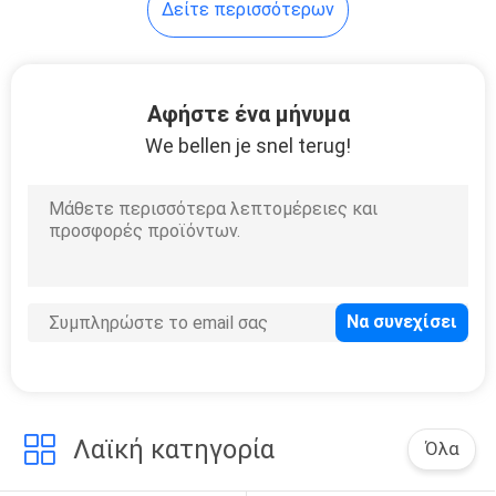
Δείτε περισσότερων
Τεχνητά
εξαρτήματα
εγκαταστάσεων
Αφήστε ένα μήνυμα
We bellen je snel terug!
13
Τεχνητή ελιά
Λαϊκή κατηγορία
Όλα