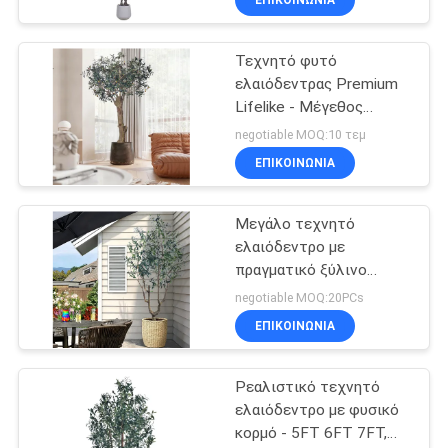
ΕΠΙΚΟΙΝΩΝΊΑ
φυσικό άγγιγμα
61
Πραγματικά
Τεχνητό φυτό
ελαιόδεντρας Premium
τεχνητά λουλούδια
Lifelike - Μέγεθος
αφής
εστιακού σημείου
negotiable MOQ:10 τεμ
6.6FT/8.2FT/9.2FT,
ΕΠΙΚΟΙΝΩΝΊΑ
πραγματικό χρώμα
φύλλων για εσωτερική
σχεδίαση πολυτελών
Μεγάλο τεχνητό
44
βίλας και εστιατορίων
ελαιόδεντρο με
Τεχνητές Succulent
πραγματικό ξύλινο
κορμό - 7FT & 8FT
negotiable MOQ:20PCs
εγκαταστάσεις
μεγέθη για ξενοδοχείο
ΕΠΙΚΟΙΝΩΝΊΑ
Lobby & πολυτελή
διακόσμηση εισόδου
βίλας
Ρεαλιστικό τεχνητό
ελαιόδεντρο με φυσικό
κορμό - 5FT 6FT 7FT,
12