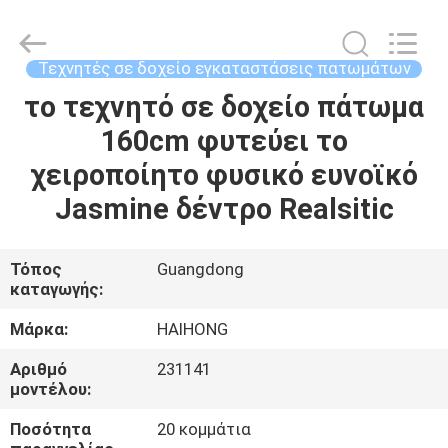
Arts
&
Crafts
Factory.
All
Τεχνητές σε δοχείο εγκαταστάσεις πατωμάτων
Rights
Reserved.
το τεχνητό σε δοχείο πάτωμα
ΣΠΊΤΙ
Developed
by
ECER
160cm φυτεύει το
ΠΡΟΪΌΝΤΑ
χειροποίητο φυσικό ευνοϊκό
Jasmine δέντρο Realsitic
ΒΊΝΤΕΟ
Τόπος
Guangdong
καταγωγής:
ΣΧΕΤΙΚΆ
ΜΕ
Μάρκα:
HAIHONG
ΕΜΆΣ
Αριθμό
231141
μοντέλου:
ΕΠΙΣΚΈΨΕΙΣ
Ποσότητα
20 κομμάτια