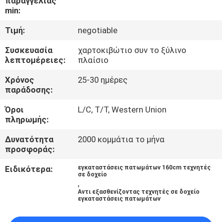
παραγγελίας
ΣΤΟ
min:
ΕΡΓΟΣΤΆΣΙΟ
Τιμή:
negotiable
Συσκευασία
χαρτοκιβώτιο συν το ξύλινο
ΈΛΕΓΧΟΣ
λεπτομέρειες:
πλαίσιο
ΠΟΙΌΤΗΤΑΣ
Χρόνος
25-30 ημέρες
παράδοσης:
ΕΠΙΚΟΙΝΩΝΉΣΤΕ
Όροι
L/C, T/T, Western Union
ΜΑΖΊ
πληρωμής:
ΜΑΣ
Δυνατότητα
2000 κομμάτια το μήνα
προσφοράς:
ΕΙΔΉΣΕΙΣ
Ειδικότερα:
εγκαταστάσεις πατωμάτων 160cm τεχνητές
σε δοχείο
,
Αντι εξασθενίζοντας τεχνητές σε δοχείο
ΥΠΟΘΈΣΕΙΣ
εγκαταστάσεις πατωμάτων