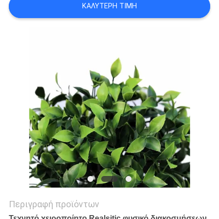
ΚΑΛΎΤΕΡΗ ΤΙΜΉ
ΖΗΤΉΣΤΕ
ΜΙΑ
ΠΡΟΣΦΟΡΆ
SITEMAP
ΠΟΛΙΤΙΚΉ
ΑΠΟΡΡΉΤΟΥ
Περιγραφή προϊόντων
Τεχνητό χειροποίητο Realsitic φυσικό διακοσμήσεων