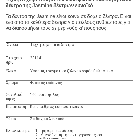
δέντρο της Jasmine δέντρων ευνοϊκό
Τα δέντρα της Jasmine είναι κοινά σε δοχείο δέντρα. Είναι
ένα από τα καλύτερα δέντρα για πολλούς ανθρώπους για
να διακοσμήσει τους χειμερινούς κήπους τους.
Όνομα
Τεχνητό jasmine δέντρο
Στοιχείο
231141
αριθ.
Υλικό
Ύφασμα, πραγματικό ξύλινο κορμός ή πλαστικό
Χρώμα
Φυσικός πράσινος
Συνολικό
160 εκατ. ψηλός
ύψος
Περίπτωση
Και υπαίθριος και εσωτερικός
Τύπος
Σε δοχείο λουλούδι
Πλεονέκτημα
1). Γρήγορη παράδοση
2). Υπερδύναμη της αντι-γήρανσης και