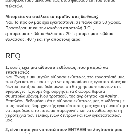
εξασφαλιστούν ακίνδυνα έως ότου φθάνουν επί του τόπου
πελατών.
Μπορείτε να στείλετε το προϊόν σας διεθνώς;
Ναι. Το προϊόν μας έχει εγκατασταθεί σε πάνω από 50 χώρες.
Προσφέρουμε και την ωκεάνια αποστολή (LCL,
εμπορευματοκιβώτιο θάλασσας 20 " εμπορευματοκιβώτιο
θάλασσας, 40 ") και την αποστολή αέρα.
RFQ
1, εσείς έχει μια αίθουσα εκθέσεως που μπορώ να
επισκεφτώ;
Ναι. Έχουμε μια μεγάλη αίθουσα εκθέσεως στο εργοστάσιό μας
που έχει κατασκευαστεί για να παρουσιάσει τις εγκαταστάσεις και
δέντρα μεταξιού μας δεδομένου ότι θα χρησιμοποιούνταν στις
εφαρμογές. Έχουμε δημιουργήσει τα διάφορα θέματα
συμπεριλαμβανομένου τροπικού, της αγριότητας και Ασιάτη.
Επιπλέον, δεδομένου ότι η αίθουσα εκθέσεώς μας συνδέεται με
τους πελάτες βιομηχανικής εγκατάστασης μας έχει τη δυνατότητα
να περιοδεύσει το πάτωμα παραγωγής και να αναθεωρήσει τη
χειροτεχνία των τελειωμένων δέντρων και των εγκαταστάσεών
μας.
2, είναι αυτό για να τυπώσουν ΕΝΤΆΞΕΙ το λογότυπό μου