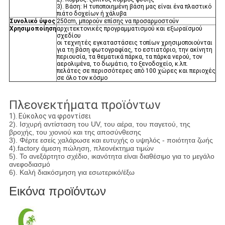
3). Βάση: Η τυποποιημένη βάση μας είναι ένα πλαστικό
πιάτο δοχείων ή χάλυβα
Συνολικό ύψος
250cm, μπορούν επίσης να προσαρμοστούν
Χρησιμοποίηση
αρχιτεκτονικές προγραμματισμού και εξωραϊσμού
σχεδίου
οι τεχνητές εγκαταστάσεις τοπίων χρησιμοποιούνται
για τη βάση φωτογραφίας, το εστιατόριο, την ακίνητη
περιουσία, τα θεματικά πάρκα, τα πάρκα νερού, τον
αερολιμένα, το δωμάτιο, το ξενοδοχείο, κ.λπ.
πελάτες σε περισσότερες από 100 χώρες και περιοχές
σε όλο τον κόσμο
Πλεονεκτήματα προϊόντων
1). Εύκολος να φροντίσει
2). Ισχυρή αντίσταση του UV, του αέρα, του παγετού, της
βροχής, του χιονιού και της αποσύνθεσης
3). Φέρτε εσείς χαλάρωσε και ευτυχής ο υψηλός - ποιότητα ζωής
4).factory άμεση πώληση, πλεονέκτημα τιμών
5). Το ανεξάρτητο σχέδιο, ικανότητα είναι διαθέσιμο για το μεγάλο
ανεφοδιασμό
6). Καλή διακόσμηση για εσωτερικό/έξω
Εικόνα προϊόντων