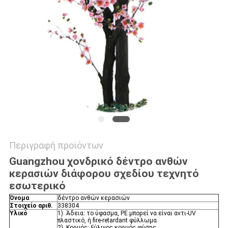
ΖΗΤΉΣΤΕ
ΜΙΑ
ΠΡΟΣΦΟΡΆ
SITEMAP
ΠΟΛΙΤΙΚΉ
ΑΠΟΡΡΉΤΟΥ
Περιγραφή προϊόντων
Guangzhou χονδρικό δέντρο ανθών
κερασιών διάφορου σχεδίου τεχνητό
εσωτερικό
Όνομα
δέντρο ανθών κερασιών
Στοιχείο αριθ.
338304
Υλικό
1). Άδεια: το ύφασμα, PE μπορεί να είναι αντι-UV
πλαστικό, ή fire-retardant φύλλωμα
2). Κορμός: ξύλινος κορμός φύσης