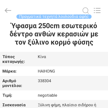
Arts
&
Crafts
Factory.
All
Πραγματικά τεχνητά λουλούδια αφής
Rights
Reserved.
Developed
Ύφασμα 250cm εσωτερικό
ΣΠΊΤΙ
by
ECER
δέντρο ανθών κερασιών με
ΠΡΟΪΌΝΤΑ
τον ξύλινο κορμό φύσης
ΒΊΝΤΕΟ
Τόπος
Κίνα
καταγωγής:
ΣΧΕΤΙΚΆ
Μάρκα:
HAIHONG
ΜΕ
Αριθμό
338304
μοντέλου:
ΕΜΆΣ
Τιμή:
negotiable
ΕΠΙΣΚΈΨΕΙΣ
Συσκευασία
Ξύλινη φήμη, πλαίσιο σιδήρου ή