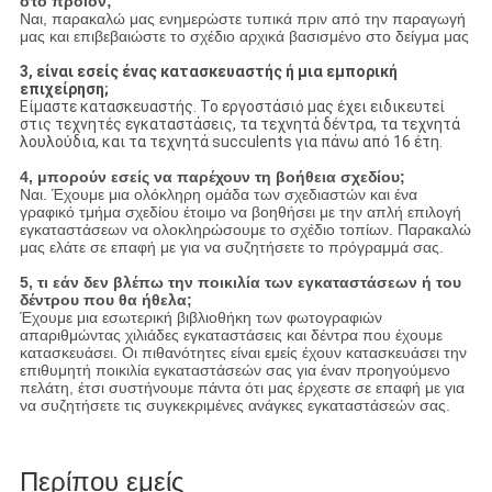
στο προϊόν;
Ναι, παρακαλώ μας ενημερώστε τυπικά πριν από την παραγωγή
μας και επιβεβαιώστε το σχέδιο αρχικά βασισμένο στο δείγμα μας
3, είναι εσείς ένας κατασκευαστής ή μια εμπορική
επιχείρηση;
Είμαστε κατασκευαστής. Το εργοστάσιό μας έχει ειδικευτεί
στις τεχνητές εγκαταστάσεις, τα τεχνητά δέντρα, τα τεχνητά
λουλούδια, και τα τεχνητά succulents για πάνω από 16 έτη.
4, μπορούν εσείς να παρέχουν τη βοήθεια σχεδίου;
Ναι. Έχουμε μια ολόκληρη ομάδα των σχεδιαστών και ένα
γραφικό τμήμα σχεδίου έτοιμο να βοηθήσει με την απλή επιλογή
εγκαταστάσεων να ολοκληρώσουμε το σχέδιο τοπίων. Παρακαλώ
μας ελάτε σε επαφή με για να συζητήσετε το πρόγραμμά σας.
5, τι εάν δεν βλέπω την ποικιλία των εγκαταστάσεων ή του
δέντρου που θα ήθελα;
Έχουμε μια εσωτερική βιβλιοθήκη των φωτογραφιών
απαριθμώντας χιλιάδες εγκαταστάσεις και δέντρα που έχουμε
κατασκευάσει. Οι πιθανότητες είναι εμείς έχουν κατασκευάσει την
επιθυμητή ποικιλία εγκαταστάσεών σας για έναν προηγούμενο
πελάτη, έτσι συστήνουμε πάντα ότι μας έρχεστε σε επαφή με για
να συζητήσετε τις συγκεκριμένες ανάγκες εγκαταστάσεών σας.
Περίπου εμείς