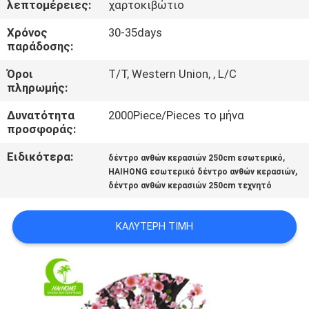
λεπτομέρειες:
χαρτοκιβώτιο
ΣΤΟ
ΕΡΓΟΣΤΆΣΙΟ
Χρόνος
30-35days
παράδοσης:
ΈΛΕΓΧΟΣ
Όροι
T/T, Western Union, , L/C
πληρωμής:
ΠΟΙΌΤΗΤΑΣ
Δυνατότητα
2000Piece/Pieces το μήνα
προσφοράς:
ΕΠΙΚΟΙΝΩΝΉΣΤΕ
Ειδικότερα:
,
δέντρο ανθών κερασιών 250cm εσωτερικό
ΜΑΖΊ
,
HAIHONG εσωτερικό δέντρο ανθών κερασιών
δέντρο ανθών κερασιών 250cm τεχνητό
ΜΑΣ
ΚΑΛΎΤΕΡΗ ΤΙΜΉ
ΕΙΔΉΣΕΙΣ
ΥΠΟΘΈΣΕΙΣ