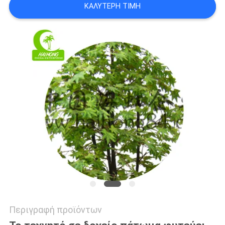
ΚΑΛΎΤΕΡΗ ΤΙΜΉ
ΖΗΤΉΣΤΕ
ΜΙΑ
ΠΡΟΣΦΟΡΆ
SITEMAP
ΠΟΛΙΤΙΚΉ
ΑΠΟΡΡΉΤΟΥ
Περιγραφή προϊόντων