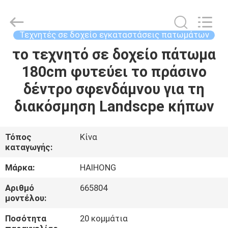
Arts
&
Crafts
Factory.
All
Τεχνητές σε δοχείο εγκαταστάσεις πατωμάτων
Rights
Reserved.
το τεχνητό σε δοχείο πάτωμα
ΣΠΊΤΙ
Developed
by
ECER
180cm φυτεύει το πράσινο
ΠΡΟΪΌΝΤΑ
δέντρο σφενδάμνου για τη
διακόσμηση Landscpe κήπων
ΒΊΝΤΕΟ
Τόπος
Κίνα
καταγωγής:
ΣΧΕΤΙΚΆ
ΜΕ
Μάρκα:
HAIHONG
ΕΜΆΣ
Αριθμό
665804
μοντέλου:
ΕΠΙΣΚΈΨΕΙΣ
Ποσότητα
20 κομμάτια