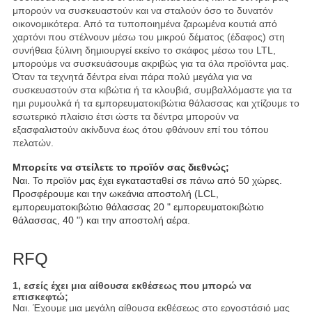
μπορούν να συσκευαστούν και να σταλούν όσο το δυνατόν
οικονομικότερα. Από τα τυποποιημένα ζαρωμένα κουτιά από
χαρτόνι που στέλνουν μέσω του μικρού δέματος (έδαφος) στη
συνήθεια ξύλινη δημιουργεί εκείνο το σκάφος μέσω του LTL,
μπορούμε να συσκευάσουμε ακριβώς για τα όλα προϊόντα μας.
Όταν τα τεχνητά δέντρα είναι πάρα πολύ μεγάλα για να
συσκευαστούν στα κιβώτια ή τα κλουβιά, συμβαλλόμαστε για τα
ημι ρυμουλκά ή τα εμπορευματοκιβώτια θάλασσας και χτίζουμε το
εσωτερικό πλαίσιο έτσι ώστε τα δέντρα μπορούν να
εξασφαλιστούν ακίνδυνα έως ότου φθάνουν επί του τόπου
πελατών.
Μπορείτε να στείλετε το προϊόν σας διεθνώς;
Ναι. Το προϊόν μας έχει εγκατασταθεί σε πάνω από 50 χώρες.
Προσφέρουμε και την ωκεάνια αποστολή (LCL,
εμπορευματοκιβώτιο θάλασσας 20 " εμπορευματοκιβώτιο
θάλασσας, 40 ") και την αποστολή αέρα.
RFQ
1, εσείς έχει μια αίθουσα εκθέσεως που μπορώ να
επισκεφτώ;
Ναι. Έχουμε μια μεγάλη αίθουσα εκθέσεως στο εργοστάσιό μας