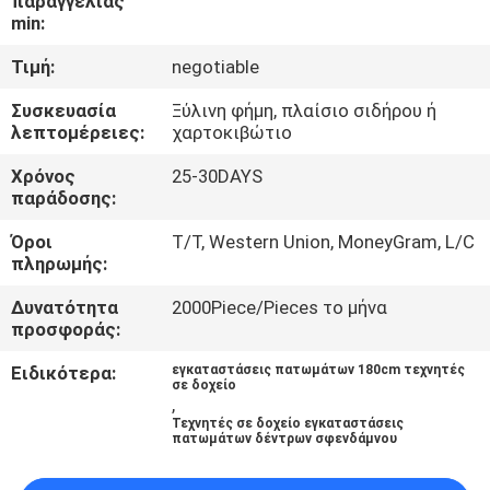
παραγγελίας
ΣΤΟ
min:
ΕΡΓΟΣΤΆΣΙΟ
Τιμή:
negotiable
Συσκευασία
Ξύλινη φήμη, πλαίσιο σιδήρου ή
ΈΛΕΓΧΟΣ
λεπτομέρειες:
χαρτοκιβώτιο
ΠΟΙΌΤΗΤΑΣ
Χρόνος
25-30DAYS
παράδοσης:
ΕΠΙΚΟΙΝΩΝΉΣΤΕ
Όροι
T/T, Western Union, MoneyGram, L/C
ΜΑΖΊ
πληρωμής:
ΜΑΣ
Δυνατότητα
2000Piece/Pieces το μήνα
προσφοράς:
ΕΙΔΉΣΕΙΣ
Ειδικότερα:
εγκαταστάσεις πατωμάτων 180cm τεχνητές
σε δοχείο
,
Τεχνητές σε δοχείο εγκαταστάσεις
ΥΠΟΘΈΣΕΙΣ
πατωμάτων δέντρων σφενδάμνου