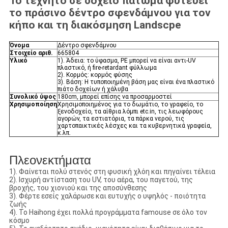
Το τεχνητό σε δοχείο πάτωμα φυτεύει
το πράσινο δέντρο σφενδάμνου για τον
κήπο και τη διακόσμηση Landscpe
Όνομα
Δέντρο σφενδάμνου
Στοιχείο αριθ.
665804
Υλικό
1). Άδεια: το ύφασμα, PE μπορεί να είναι αντι-UV
πλαστικό, ή fire-retardant φύλλωμα
2). Κορμός: κορμός φύσης
3). Βάση: Η τυποποιημένη βάση μας είναι ένα πλαστικό
πιάτο δοχείων ή χάλυβα
Συνολικό ύψος
180cm, μπορεί επίσης να προσαρμοστεί
Χρησιμοποίηση
Χρησιμοποιημένος για το δωμάτιο, το γραφείο, το
ξενοδοχείο, τα αίθρια λόμπι etc.in, τις λεωφόρους
αγορών, τα εστιατόρια, τα πάρκα νερού, τις
χαρτοπαικτικές λέσχες και τα κυβερνητικά γραφεία,
κ.λπ.
Πλεονεκτήματα
1). Φαίνεται πολύ στενός στη φυσική χλόη και πηγαίνει τέλεια
2). Ισχυρή αντίσταση του UV, του αέρα, του παγετού, της
βροχής, του χιονιού και της αποσύνθεσης
3). Φέρτε εσείς χαλάρωσε και ευτυχής ο υψηλός - ποιότητα
ζωής
4). Το Haihong έχει πολλά προγράμματα famouse σε όλο τον
κόσμο