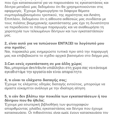
που έχει κατασκευαστεί για να παρουσιάσει τις εγκαταστάσεις και
δέντρα μεταξιού μας δεδομένου ότι θα χρησιμοποιούνταν στις
εφαρμογές. Έχουμε δημιουργήσει τα διάφορα θέματα
συμπεριλαμβανομένου τροπικού, της αγριότητας και Ασιάτη.
Επιπλέον, δεδομένου ότι η αίθουσα εκθέσεώς μας συνδέεται με
τους πελάτες βιομηχανικής εγκατάστασης μας έχει τη δυνατότητα
να περιοδεύσει το πάτωμα παραγωγής και να αναθεωρήσει τη
χειροτεχνία των τελειωμένων δέντρων και των εγκαταστάσεών
μας.
2, είναι αυτό για να τυπώσουν ΕΝΤΆΞΕΙ το λογότυπό μου
στο προϊόν;
Ναι, παρακαλώ μας ενημερώστε τυπικά πριν από την παραγωγή
μας και επιβεβαιώστε το σχέδιο αρχικά βασισμένο στο δείγμα μας
3.Can εσείς εγκατάσταση σε μια άλλη χώρα;
Ναι, μπορούμε destribute υπάλληλοι στη χώρα σας να κάνουμε
εγκαθιστάμε την εργασία εάν είναι απαραίτητο.
4, τι είναι το ελάχιστο διαταγής σας;
Έχουμε τις ελάχιστες οδηγίες διαταγής εντούτοις, μπορούμε να
είμαστε εύκαμπτοι ανάλογα με την ιδιαίτερη αίτηση
5, τι εάν δεν βλέπω την ποικιλία των εγκαταστάσεων ή του
δέντρου που θα ήθελα;
Έχουμε μια εσωτερική βιβλιοθήκη των φωτογραφιών
απαριθμώντας χιλιάδες εγκαταστάσεις και δέντρα που έχουμε
κατασκευάσει. Οι πιθανότητες είναι εμείς έχουν κατασκευάσει την