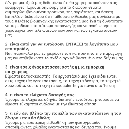
δέντρα μεταξιού μας δεδομένου ότι θα χρησιμοποιούνταν στις
εφαρμογές. Έχουμε δημιουργήσει τα διάφορα θέματα
συμπεριλαμβανομένου τροπικού, της αγριότητας και Ασιάτη.
Επιπλέον, δεδομένου ότι η αίθουσα εκθέσεώς μας συνδέεται με
τους πελάτες βιομηχανικής εγκατάστασης μας έχει τη δυνατότητα
να περιοδεύσει το πάτωμα παραγωγής και να αναθεωρήσει τη
χειροτεχνία των τελειωμένων δέντρων και των εγκαταστάσεών
μας.
2, είναι αυτό για να τυπώσουν ΕΝΤΆΞΕΙ το λογότυπό μου
στο προϊόν;
Ναι, παρακαλώ μας ενημερώστε τυπικά πριν από την παραγωγή
μας και επιβεβαιώστε το σχέδιο αρχικά βασισμένο στο δείγμα μας
3, είναι εσείς ένας κατασκευαστής ή μια εμπορική
επιχείρηση;
Είμαστε κατασκευαστής. Το εργοστάσιό μας έχει ειδικευτεί
στις τεχνητές εγκαταστάσεις, τα τεχνητά δέντρα, τα τεχνητά
λουλούδια, και τα τεχνητά succulents για πάνω από 16 έτη.
4, τι είναι το ελάχιστο διαταγής σας;
Έχουμε τις ελάχιστες οδηγίες διαταγής εντούτοις, μπορούμε να
είμαστε εύκαμπτοι ανάλογα με την ιδιαίτερη αίτηση
5, τι εάν δεν βλέπω την ποικιλία των εγκαταστάσεων ή του
δέντρου που θα ήθελα;
Έχουμε μια εσωτερική βιβλιοθήκη των φωτογραφιών
απαριθμώντας χιλιάδες εγκαταστάσεις και δέντρα που έχουμε