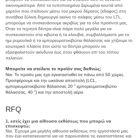
οικονομικότερα. Από τα τυποποιημένα ζαρωμένα κουτιά από
χαρτόνι που στέλνουν μέσω του μικρού δέματος (έδαφος) στη
συνήθεια ξύλινη δημιουργεί εκείνο το σκάφος μέσω του LTL,
μπορούμε να συσκευάσουμε ακριβώς για τα όλα προϊόντα μας.
Όταν τα τεχνητά δέντρα είναι πάρα πολύ μεγάλα για να
συσκευαστούν στα κιβώτια ή τα κλουβιά, συμβαλλόμαστε για τα
ημι ρυμουλκά ή τα εμπορευματοκιβώτια θάλασσας και χτίζουμε το
εσωτερικό πλαίσιο έτσι ώστε τα δέντρα μπορούν να
εξασφαλιστούν ακίνδυνα έως ότου φθάνουν επί του τόπου
πελατών.
Μπορείτε να στείλετε το προϊόν σας διεθνώς;
Ναι. Το προϊόν μας έχει εγκατασταθεί σε πάνω από 50 χώρες.
Προσφέρουμε και την ωκεάνια αποστολή (LCL,
εμπορευματοκιβώτιο θάλασσας 20 " εμπορευματοκιβώτιο
θάλασσας, 40 ") και την αποστολή αέρα.
RFQ
1, εσείς έχει μια αίθουσα εκθέσεως που μπορώ να
επισκεφτώ;
Ναι. Έχουμε μια μεγάλη αίθουσα εκθέσεως στο εργοστάσιό μας
που έχει κατασκευαστεί για να παρουσιάσει τις εγκαταστάσεις και