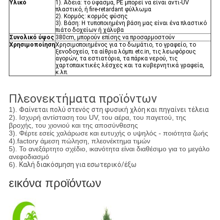
Υλικό
1). Άδεια: το ύφασμα, PE μπορεί να είναι αντι-UV
πλαστικό, ή fire-retardant φύλλωμα
2). Κορμός: κορμός φύσης
3). Βάση: Η τυποποιημένη βάση μας είναι ένα πλαστικό
πιάτο δοχείων ή χάλυβα
Συνολικό ύψος
380cm, μπορούν επίσης να προσαρμοστούν
Χρησιμοποίηση
Χρησιμοποιημένος για το δωμάτιο, το γραφείο, το
ξενοδοχείο, τα αίθρια λόμπι etc.in, τις λεωφόρους
αγορών, τα εστιατόρια, τα πάρκα νερού, τις
χαρτοπαικτικές λέσχες και τα κυβερνητικά γραφεία,
κ.λπ.
Πλεονεκτήματα προϊόντων
1).
Φαίνεται πολύ στενός στη φυσική χλόη και πηγαίνει τέλεια
2). Ισχυρή αντίσταση του UV, του αέρα, του παγετού, της
βροχής, του χιονιού και της αποσύνθεσης
3). Φέρτε εσείς χαλάρωσε και ευτυχής ο υψηλός - ποιότητα ζωής
4).factory άμεση πώληση, πλεονέκτημα τιμών
5). Το ανεξάρτητο σχέδιο, ικανότητα είναι διαθέσιμο για το μεγάλο
ανεφοδιασμό
6).
Καλή διακόσμηση για εσωτερικό/έξω
εικόνα προϊόντων