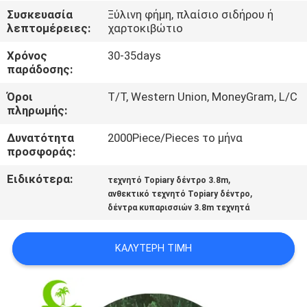
ΣΤΟ
Συσκευασία
Ξύλινη φήμη, πλαίσιο σιδήρου ή
λεπτομέρειες:
χαρτοκιβώτιο
ΕΡΓΟΣΤΆΣΙΟ
Χρόνος
30-35days
παράδοσης:
ΈΛΕΓΧΟΣ
ΠΟΙΌΤΗΤΑΣ
Όροι
T/T, Western Union, MoneyGram, L/C
πληρωμής:
Δυνατότητα
2000Piece/Pieces το μήνα
ΕΠΙΚΟΙΝΩΝΉΣΤΕ
προσφοράς:
ΜΑΖΊ
Ειδικότερα:
,
τεχνητό Topiary δέντρο 3.8m
ΜΑΣ
,
ανθεκτικό τεχνητό Topiary δέντρο
δέντρα κυπαρισσιών 3.8m τεχνητά
ΕΙΔΉΣΕΙΣ
ΚΑΛΎΤΕΡΗ ΤΙΜΉ
ΥΠΟΘΈΣΕΙΣ