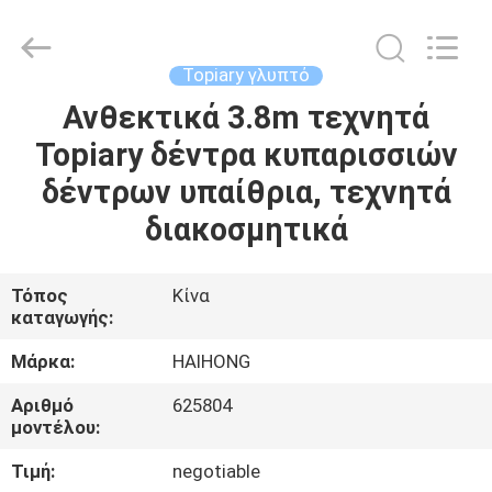
&
Crafts
Factory.
All
Rights
Topiary γλυπτό
Reserved.
Developed
Ανθεκτικά 3.8m τεχνητά
ΣΠΊΤΙ
by
ECER
Topiary δέντρα κυπαρισσιών
ΠΡΟΪΌΝΤΑ
δέντρων υπαίθρια, τεχνητά
διακοσμητικά
ΒΊΝΤΕΟ
Τόπος
Κίνα
καταγωγής:
ΣΧΕΤΙΚΆ
ΜΕ
Μάρκα:
HAIHONG
ΕΜΆΣ
Αριθμό
625804
μοντέλου:
ΕΠΙΣΚΈΨΕΙΣ
Τιμή:
negotiable