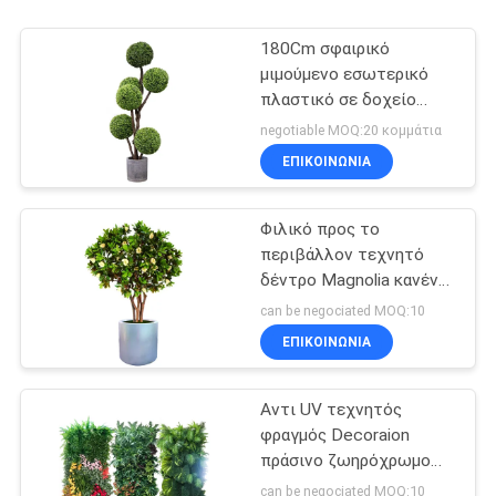
180Cm σφαιρικό
μιμούμενο εσωτερικό
πλαστικό σε δοχείο
μπονσάι πυξαριού
negotiable MOQ:20 κομμάτια
εγκαταστάσεων πλαστό
ΕΠΙΚΟΙΝΩΝΊΑ
Φιλικό προς το
περιβάλλον τεχνητό
δέντρο Magnolia κανένα
χρώμα που εξασθενίζει
can be negociated MOQ:10
τις αειθαλείς
ΕΠΙΚΟΙΝΩΝΊΑ
εγκαταστάσεις
Αντι UV τεχνητός
φραγμός Decoraion
πράσινο ζωηρόχρωμο
Vibe καταστημάτων
can be negociated MOQ:10