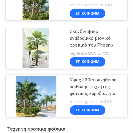
τεχνητό UV αντίσταση
can be negociated MOQ:2
ΕΠΙΚΟΙΝΩΝΊΑ
Σκανδιναβικό
αναδρομικό βιονικό
τροπικό του Phoenix
φοινίκων ντεκόρ
negotiable MOQ:50PCS
ξενοδοχείων
ΕΠΙΚΟΙΝΩΝΊΑ
πατωμάτων πράσινο
Ύψος 330m συνήθειας
αειθαλής τεχνητός
φοίνικας καρύδων για τα
υπαίθρια γεγονότα
can be negociated MOQ:2
ΕΠΙΚΟΙΝΩΝΊΑ
Τεχνητή τροπική φοίνικα