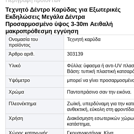
Περιγραφή προϊόντων
Τεχνητό Δέντρο Καρύδας για Εξωτερικές
Εκδηλώσεις Μεγάλα Δέντρα
Προσαρμοσμένο ύψος 3-30m Αειθαλή
μακροπρόθεσμη εγγύηση
Ονομασία του
Τεχνητή καρύδα
προϊόντος
Άρθρο αριθ.
303139
Υλικό
Φύλλα: ύφασμα ή αντι-UV πλασ
Βάση: τυπική πλαστική κατσαρ
Υψόμετρο
μπορεί να γίνει προσαρμοσμέν
Χρώμα
Παντοπράσινο σαν την εικόνα.
Πλεονέκτημα
Ζωϊκή, υπερδύναμη για την κα
ανθεκτική, εύκολη στη φροντίδα
Χρήση
Διακόσμηση εσωτερικών χώρων:
κατάστημα,
Χώρος καταγωγής
Γκουανγκντόνγκ, Κίνα