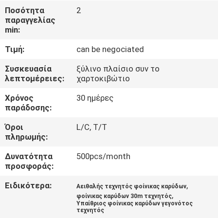
ΣΤΟ
Ποσότητα
2
παραγγελίας
ΕΡΓΟΣΤΆΣΙΟ
min:
Τιμή:
can be negociated
ΈΛΕΓΧΟΣ
ΠΟΙΌΤΗΤΑΣ
Συσκευασία
ξύλινο πλαίσιο συν το
λεπτομέρειες:
χαρτοκιβώτιο
Χρόνος
30 ημέρες
ΕΠΙΚΟΙΝΩΝΉΣΤΕ
παράδοσης:
ΜΑΖΊ
Όροι
L/C, T/T
ΜΑΣ
πληρωμής:
Δυνατότητα
500pcs/month
ΕΙΔΉΣΕΙΣ
προσφοράς:
Ειδικότερα:
,
Αειθαλής τεχνητός φοίνικας καρύδων
ΥΠΟΘΈΣΕΙΣ
,
φοίνικας καρύδων 30m τεχνητός
Υπαίθριος φοίνικας καρύδων γεγονότος
τεχνητός