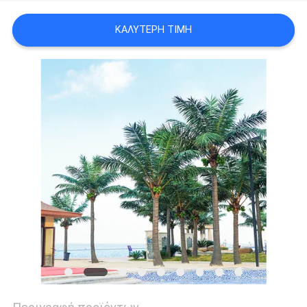
ΖΗΤΉΣΤΕ
ΚΑΛΎΤΕΡΗ ΤΙΜΉ
ΜΙΑ
ΠΡΟΣΦΟΡΆ
SITEMAP
ΠΟΛΙΤΙΚΉ
ΑΠΟΡΡΉΤΟΥ