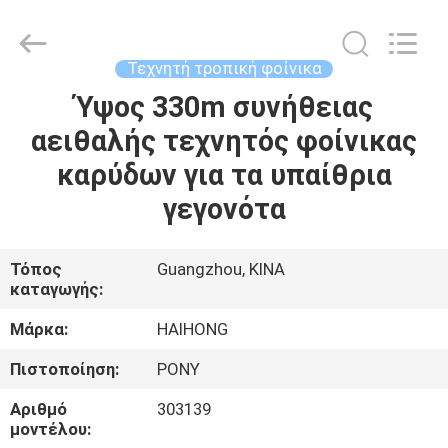
&
Crafts
Factory.
All
Rights
Τεχνητή τροπική φοίνικα
Reserved.
Developed
Ύψος 330m συνήθειας
ΣΠΊΤΙ
by
ECER
αειθαλής τεχνητός φοίνικας
ΠΡΟΪΌΝΤΑ
καρύδων για τα υπαίθρια
γεγονότα
ΒΊΝΤΕΟ
Τόπος
Guangzhou, ΚΙΝΑ
καταγωγής:
ΣΧΕΤΙΚΆ
ΜΕ
Μάρκα:
HAIHONG
ΕΜΆΣ
Πιστοποίηση:
PONY
Αριθμό
303139
ΕΠΙΣΚΈΨΕΙΣ
μοντέλου: