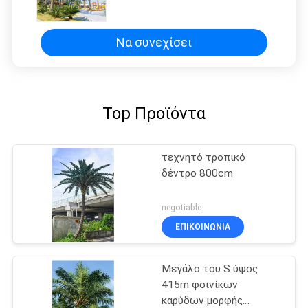
τα υπαίθρια γεγονότα
Να συνεχίσει
Top Προϊόντα
τεχνητό τροπικό
δέντρο 800cm
negotiable
ΕΠΙΚΟΙΝΩΝΊΑ
Μεγάλο του S ύψος
415m φοινίκων
καρύδων μορφής